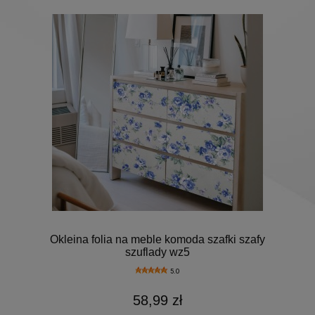
Okleina folia na meble komoda szafki szafy
szuflady wz5
5.0
58,99 zł