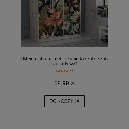
Okleina folia na meble komoda szafki szafy
szuflady wz4
5.0
58,99 zł
DO KOSZYKA