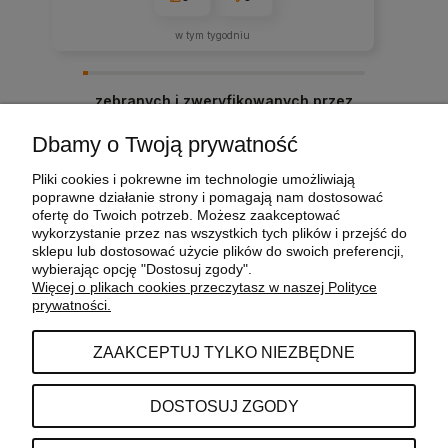
w tym tygodniu
zebranych i zweryfikowanych przez
Dbamy o Twoją prywatność
Pliki cookies i pokrewne im technologie umożliwiają
POMOC
poprawne działanie strony i pomagają nam dostosować
ofertę do Twoich potrzeb. Możesz zaakceptować
wykorzystanie przez nas wszystkich tych plików i przejść do
sklepu lub dostosować użycie plików do swoich preferencji,
MOJE KONTO
wybierając opcję "Dostosuj zgody".
Więcej o plikach cookies przeczytasz w naszej Polityce
prywatności.
PŁATNOŚCI I DOSTAWA
ZAAKCEPTUJ TYLKO NIEZBĘDNE
INFORMACJE
DOSTOSUJ ZGODY