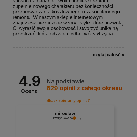
sposób na nadanie Twoim pomieszczeniom
zupełnie nowego charakteru bez konieczności
przeprowadzania kosztownego i czasochłonnego
remontu. W naszym sklepie internetowym
znajdziesz niezliczone wzory i style, które pozwolą
Ci wyrazić swoją osobowość i stworzyć unikalną
przestrzeń, która odzwierciedla Twój styl życia.
czytaj całość »
4.9
Na podstawie
829
opinii
z całego okresu
Ocena
Jak zbieramy opinie?
miroslaw
zweryfikowano