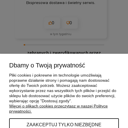
Ekspresowa dostawa i świetny serwis.
0
0
w tym tygodniu
zebranych i zweryfikowanych przez
Dbamy o Twoją prywatność
Pliki cookies i pokrewne im technologie umożliwiają
POMOC
poprawne działanie strony i pomagają nam dostosować
ofertę do Twoich potrzeb. Możesz zaakceptować
wykorzystanie przez nas wszystkich tych plików i przejść do
sklepu lub dostosować użycie plików do swoich preferencji,
MOJE KONTO
wybierając opcję "Dostosuj zgody".
Więcej o plikach cookies przeczytasz w naszej Polityce
prywatności.
PŁATNOŚCI I DOSTAWA
ZAAKCEPTUJ TYLKO NIEZBĘDNE