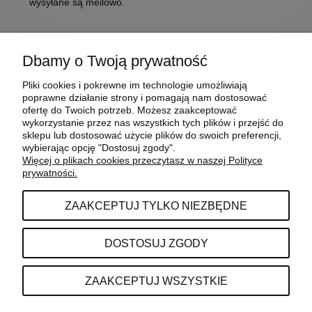
wysyłane są meilowo.
Dbamy o Twoją prywatność
Pliki cookies i pokrewne im technologie umożliwiają
POMOC
poprawne działanie strony i pomagają nam dostosować
ofertę do Twoich potrzeb. Możesz zaakceptować
wykorzystanie przez nas wszystkich tych plików i przejść do
sklepu lub dostosować użycie plików do swoich preferencji,
MOJE KONTO
wybierając opcję "Dostosuj zgody".
Więcej o plikach cookies przeczytasz w naszej Polityce
prywatności.
PŁATNOŚCI I DOSTAWA
ZAAKCEPTUJ TYLKO NIEZBĘDNE
INFORMACJE
DOSTOSUJ ZGODY
O NAS
ZAAKCEPTUJ WSZYSTKIE