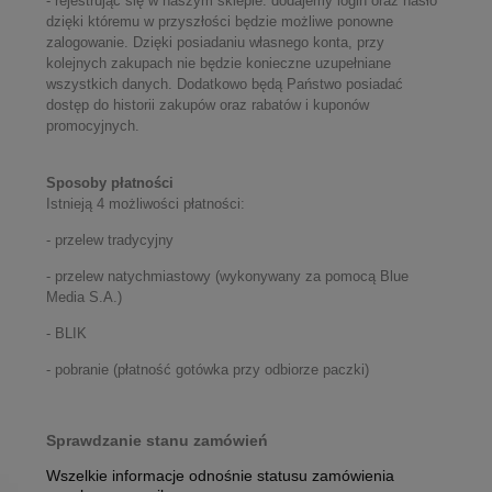
- rejestrując się w naszym sklepie: dodajemy login oraz hasło
dzięki któremu w przyszłości będzie możliwe ponowne
zalogowanie. Dzięki posiadaniu własnego konta, przy
kolejnych zakupach nie będzie konieczne uzupełniane
wszystkich danych. Dodatkowo będą Państwo posiadać
dostęp do historii zakupów oraz rabatów i kuponów
promocyjnych.
Sposoby płatności
Istnieją 4 możliwości płatności:
- przelew tradycyjny
- przelew natychmiastowy (wykonywany za pomocą Blue
Media S.A.)
- BLIK
- pobranie (płatność gotówka przy odbiorze paczki)
Sprawdzanie stanu zamówień
Wszelkie informacje odnośnie statusu zamówienia