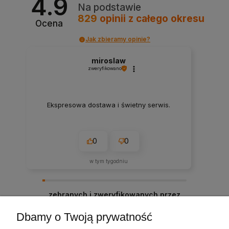
4.9
Na podstawie
829
opinii
z całego okresu
Ocena
Jak zbieramy opinie?
miroslaw
zweryfikowano
Ekspresowa dostawa i świetny serwis.
0
0
w tym tygodniu
zebranych i zweryfikowanych przez
Dbamy o Twoją prywatność