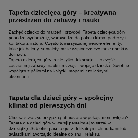
Tapeta dziecięca góry – kreatywna
przestrzeń do zabawy i nauki
Zachęć dziecko do marzeń i przygód! Tapeta dziecięca góry
pobudza wyobraźnię, wprowadza do pokoju klimat podróży i
kontaktu z naturą. Często towarzyszą jej wesołe elementy,
takie jak balony, samoloty, misie wspinacze czy małe domki w
dolinach.
Tapeta dziecięca góry to nie tylko dekoracja – to część
codziennej zabawy, nauki i rozwoju Twojego dziecka. Świetnie
współgra z półkami na książki, mapami czy leśnymi
akcentami.
Tapeta dla dzieci góry – spokojny
klimat od pierwszych dni
Chcesz stworzyć przyjazną atmosferę w pokoju niemowlęcia?
Tapeta dla dzieci góry w wersji pastelowej to strzał w
dziesiątkę. Subtelne pasma gór z delikatnymi chmurkami lub
gwiazdkami tworzą tło idealne do snu i relaksu.