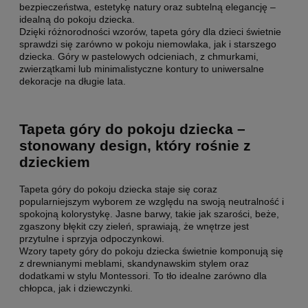
bezpieczeństwa, estetykę natury oraz subtelną elegancję –
idealną do pokoju dziecka.
Dzięki różnorodności wzorów, tapeta góry dla dzieci świetnie
sprawdzi się zarówno w pokoju niemowlaka, jak i starszego
dziecka. Góry w pastelowych odcieniach, z chmurkami,
zwierzątkami lub minimalistyczne kontury to uniwersalne
dekoracje na długie lata.
Tapeta góry do pokoju dziecka –
stonowany design, który rośnie z
dzieckiem
Tapeta góry do pokoju dziecka staje się coraz
popularniejszym wyborem ze względu na swoją neutralność i
spokojną kolorystykę. Jasne barwy, takie jak szarości, beże,
zgaszony błękit czy zieleń, sprawiają, że wnętrze jest
przytulne i sprzyja odpoczynkowi.
Wzory tapety góry do pokoju dziecka świetnie komponują się
z drewnianymi meblami, skandynawskim stylem oraz
dodatkami w stylu Montessori. To tło idealne zarówno dla
chłopca, jak i dziewczynki.