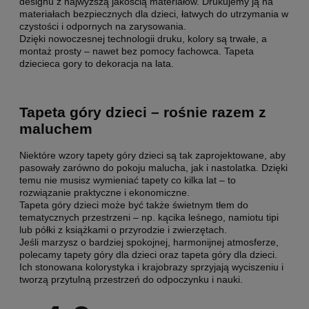
designu z najwyższą jakością materiałów. Drukujemy ją na
materiałach bezpiecznych dla dzieci, łatwych do utrzymania w
czystości i odpornych na zarysowania.
Dzięki nowoczesnej technologii druku, kolory są trwałe, a
montaż prosty – nawet bez pomocy fachowca. Tapeta
dziecieca gory to dekoracja na lata.
Tapeta góry dzieci – rośnie razem z
maluchem
Niektóre wzory tapety góry dzieci są tak zaprojektowane, aby
pasowały zarówno do pokoju malucha, jak i nastolatka. Dzięki
temu nie musisz wymieniać tapety co kilka lat – to
rozwiązanie praktyczne i ekonomiczne.
Tapeta góry dzieci może być także świetnym tłem do
tematycznych przestrzeni – np. kącika leśnego, namiotu tipi
lub półki z książkami o przyrodzie i zwierzętach.
Jeśli marzysz o bardziej spokojnej, harmonijnej atmosferze,
polecamy tapety góry dla dzieci oraz tapeta góry dla dzieci.
Ich stonowana kolorystyka i krajobrazy sprzyjają wyciszeniu i
tworzą przytulną przestrzeń do odpoczynku i nauki.