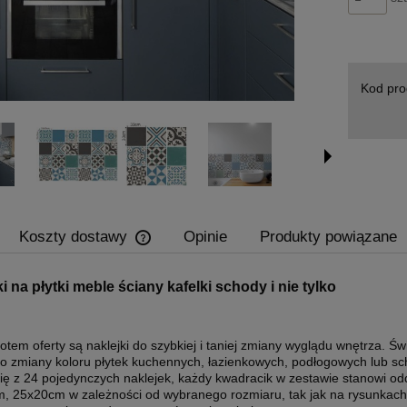
Kod pro
Koszty dostawy
Opinie
Produkty powiązane
Cena nie zawiera ewentualnych kosztów
i na płytki meble ściany kafelki schody i nie tylko
płatności
tem oferty są naklejki do szybkiej i taniej zmiany wyglądu wnętrza. Ś
do zmiany koloru płytek kuchennych, łazienkowych, podłogowych lub sc
się z 24 pojedynczych naklejek, każdy kwadracik w zestawie stanowi od
, 25x20cm w zależności od wybranego rozmiaru, tak jak na rysunkach w