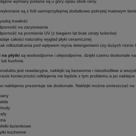
stępne wymiary podane są u góry opisu obok ceny.
i wykonane są z folii samoprzylepnej dodatkowo pokrytej matowym lam
ysoką trwałość
dporność na zarysowania
dporność na promienie UV (z biegiem lat brak utraty kolorów)
adaje całości naturalny wyglad płyki ceramicznej
rak odkształcania pod wpływem mycia detergentami czy dużych róznic 
 na płytki
są wodoodporne i olejoodporne, dzięki czemu doskonale nada
 lub kuchnia.
roduktu jest rewelacyjna, naklejki są bezwonne i nieszkodliwe a wszyst
azie konieczności odklejenia nie będzie z tym problemu a po naklejce 
o naklejeniu prezentuje sie doskonale. Naklejki można umieszczać na k
ciany
eble
chody
zafy
kna
afelki łazienkowe
łytki kuchenne