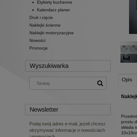
Etykiety kuchenne
Kalendarz planer
Druk i cięcie
Naklejki ścienne
Naklejki motoryzacyjne
Nowości
Promocje
Wyszukiwarka
Opis
Naklejk
Newsletter
Przedmio
prostu 
Podaj swój adres e-mail, jeżeli chcesz
składa 
otrzymywać informacje o nowościach
10x10cm
i promocjach.