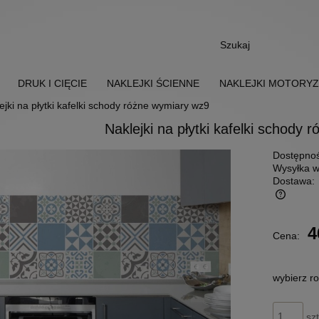
DRUK I CIĘCIE
NAKLEJKI ŚCIENNE
NAKLEJKI MOTORY
ejki na płytki kafelki schody różne wymiary wz9
Naklejki na płytki kafelki schody
Dostępnoś
Wysyłka w
Dostawa:
Cena nie zawiera ewentualnych kosztów
4
Cena:
płatności
wybierz r
szt