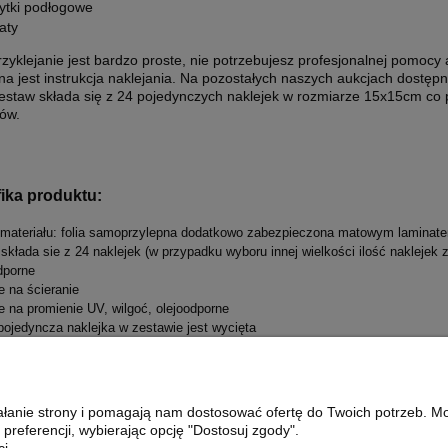
łytki podłogowe
aty
yklejanie jest bardzo proste, nie potrzebujesz profesjonalnej pomocy 
a jest instrukcja naklejania. Na pozostałych naszych aukcjach dostę
estaw składa się z 24 pojedynczych naklejek w rozmiarze 15x15cm co
tów.
ika produktu:
 materiału: folia samoprzylepna dodatkowo zabezpieczona matowym laminat
 składa sie z 24 naklejek (w przypadku wyboru innej wielkości ilość naklejek 
dporne
e na ścieranie
e na promienie UV, wilgoć, olejoodporne
pojedyncza naklejka w zestawie jest wycięta
lny wyglad płyki ceramicznej
montaż
e konieczności usunięcia naklejki nie pozostanie po niej najmniejszy ślad
ziałanie strony i pomagają nam dostosować ofertę do Twoich potrzeb. 
 preferencji, wybierając opcję "Dostosuj zgody".
i.