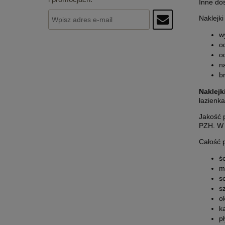
Inne do
Naklejk
w
o
o
n
b
Naklejki
łazienka
Jakość p
PZH. W r
Całość p
ś
m
s
s
o
k
p