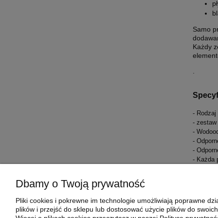
p
bl
Samo prz
dodawan
Każdy z
elemen
.
Specyf
- Rodzaj
- zestaw
- Wodoo
- Odporn
- Odporn
- Każda 
- Natura
- Łatwy 
Dbamy o Twoją prywatność
- W razi
Pliki cookies i pokrewne im technologie umożliwiają poprawne d
plików i przejść do sklepu lub dostosować użycie plików do swoich
Więcej o plikach cookies przeczytasz w naszej Polityce prywatnośc