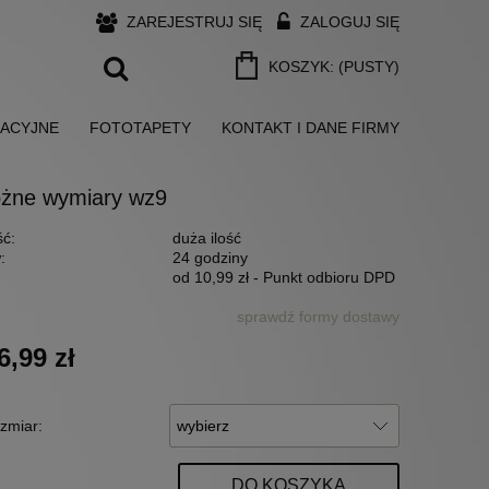
ZAREJESTRUJ SIĘ
ZALOGUJ SIĘ
KOSZYK:
(PUSTY)
ZACYJNE
FOTOTAPETY
KONTAKT I DANE FIRMY
 różne wymiary wz9
ć:
duża ilość
:
24 godziny
od 10,99 zł
- Punkt odbioru DPD
sprawdź formy dostawy
6,99 zł
ozmiar:
DO KOSZYKA
.