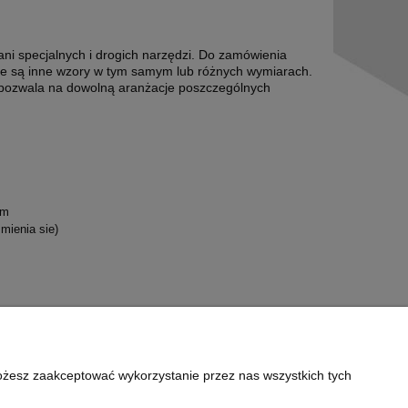
ani specjalnych i drogich narzędzi. Do zamówienia
pne są inne wzory w tym samym lub różnych wymiarach.
 pozwala na dowolną aranżacje poszczególnych
em
zmienia sie)
Możesz zaakceptować wykorzystanie przez nas wszystkich tych