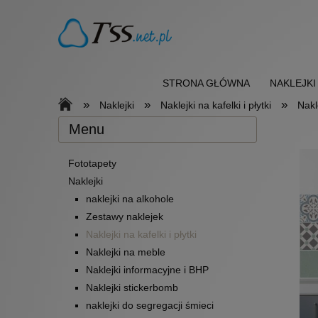
STRONA GŁÓWNA
NAKLEJKI
»
»
»
Naklejki
Naklejki na kafelki i płytki
Nakl
Menu
Fototapety
Naklejki
naklejki na alkohole
Zestawy naklejek
Naklejki na kafelki i płytki
Naklejki na meble
Naklejki informacyjne i BHP
Naklejki stickerbomb
naklejki do segregacji śmieci