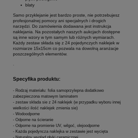
blaty
Samo przyklejanie jest bardzo proste, nie potrzebujesz
profesjonalnej pomocy ani specjalnych i drogich
narzędzi. Do zamówienia dodawana jest instrukcja
naklejania. Na pozostałych naszych aukcjach dostępne
są inne wzory w tym samym lub różnych wymiarach.
Każdy zestaw składa się z 24 pojedynczych naklejek w
rozmiarze 15x15cm co pozwala na dowolną aranżacje
poszczególnych elementów.
.
Specyfika produktu:
- Rodzaj materiału: folia samoprzylepna dodatkowo
zabezpieczona matowym laminatem
- zestaw składa sie z 24 naklejek (w przypadku wyboru innej
wielkości ilość naklejek zmienia sie)
- Wodoodporne
- Odporne na ścieranie
- Odporne na promienie UV, wilgoć, olejoodporne
- Każda pojedyncza naklejka w zestawie jest wycięta
- Naturalny wyglad płyki ceramicznej