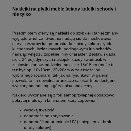
Naklejki na płytki meble ściany kafelki schody i
nie tylko
Przedmiotem oferty są naklejki do szybkiej i taniej zmiany
wyglądu wnętrza. Świetnie nadają się do maskowania
starych wzorów lub po prostu do zmiany koloru płytek
kuchennych, łazienkowych, podłogowych lub schodów
nadając wnętrzu zupełnie inny charakter. Zestaw składa
się z 24 pojedynczych naklejek, każdy kwadracik w
zestawie stanowi oddzielna naklejke 15x15cm (może to
też być np. 10x10cm, 25x20cm w zależności od
wybranego rozmiaru, tak jak na rysunkach w galerii)
pozwala to na dowolną aranżacje całości. Inne dostępne
wymiary podane są u góry opisu obok ceny.
Naklejki wykonane są z folii samoprzylepnej dodatkowo
pokrytej matowym laminatem który zapewnia:
wysoką trwałość
odporność na zarysowania
odporność na promienie UV (z biegiem lat brak
utraty kolorów)