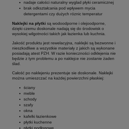
nadaje całości naturalny wyglad płyki ceramicznej
brak odkształcania pod wpływem mycia
detergentami czy dużych róznic temperatur
Naklejki na płytki
są wodoodporne i olejoodporne,
dzięki czemu doskonale nadają się do środowisk o
wysokiej wilgotności takich jak łazienka lub kuchnia.
Jakość produktu jest rewelacyjna, naklejki są bezwonne i
nieszkodliwe a wszystkie materiały z jakich są wykonane
posiadają atest PZH. W razie konieczności odklejenia nie
będzie z tym problemu a po naklejce nie zostanie żaden
ślad.
Całość po naklejeniu prezentuje sie doskonale. Naklejki
można umieszczać na każdej powierzchni płaskiej:
ściany
meble
schody
szafy
okna
kafelki łazienkowe
płytki kuchenne
płytki podłogowe