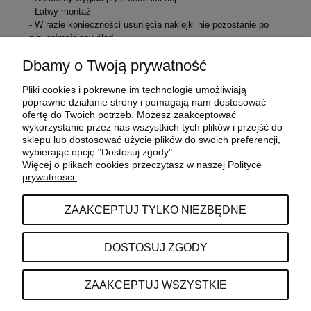
- Łatwy montaż
- W razie konieczności usunięcia naklejki nie pozostanie po
niej najmniejszy ślad
Dbamy o Twoją prywatność
Pliki cookies i pokrewne im technologie umożliwiają
POMOC
poprawne działanie strony i pomagają nam dostosować
ofertę do Twoich potrzeb. Możesz zaakceptować
wykorzystanie przez nas wszystkich tych plików i przejść do
sklepu lub dostosować użycie plików do swoich preferencji,
MOJE KONTO
wybierając opcję "Dostosuj zgody".
Więcej o plikach cookies przeczytasz w naszej Polityce
prywatności.
PŁATNOŚCI I DOSTAWA
ZAAKCEPTUJ TYLKO NIEZBĘDNE
INFORMACJE
DOSTOSUJ ZGODY
O NAS
ZAAKCEPTUJ WSZYSTKIE