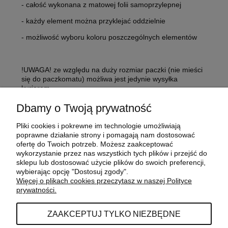
- całość wykonana z matowej folii samoprzylepnej
- każdy element można przyklejać oddzielnie
- możliwość wyboru koloru poszczególnych elementów
!UWAGA! ze względu na duży rozmiar paczki (nie mieści
się do paczkomatu) możliwa jest jedynie wysyłka
kurierem
Dbamy o Twoją prywatność
Pliki cookies i pokrewne im technologie umożliwiają
POMOC
poprawne działanie strony i pomagają nam dostosować
ofertę do Twoich potrzeb. Możesz zaakceptować
wykorzystanie przez nas wszystkich tych plików i przejść do
sklepu lub dostosować użycie plików do swoich preferencji,
MOJE KONTO
wybierając opcję "Dostosuj zgody".
Więcej o plikach cookies przeczytasz w naszej Polityce
prywatności.
PŁATNOŚCI I DOSTAWA
ZAAKCEPTUJ TYLKO NIEZBĘDNE